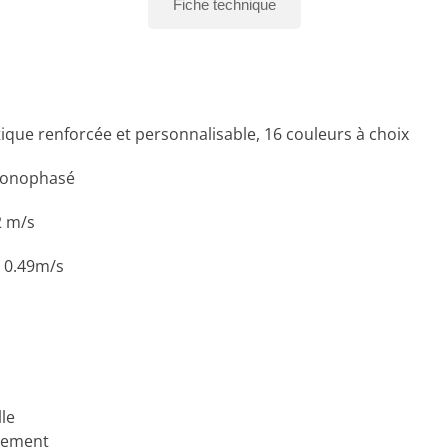
Fiche technique
tique renforcée et personnalisable, 16 couleurs à choix
 monophasé
2 m/s
: 0.49m/s
le
vement